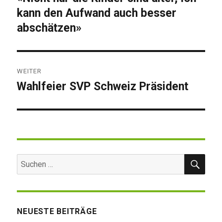
kann den Aufwand auch besser
Beitrag:
abschätzen»
WEITER
Wahlfeier SVP Schweiz Präsident
Nächster
Beitrag:
SUC
Suchen
nach:
NEUESTE BEITRÄGE