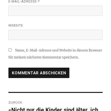
E-MAIL-ADRESSE
*
WEBSITE
Name, E-Mail-Adresse und Website in diesem Browser
für meinen nächsten Kommentar speichern.
Beitragsnavigation
ZURÜCK
«Nicht nur die Kinder sind älter, ich
Vorheriger