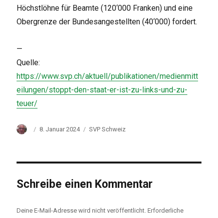
Höchstlöhne für Beamte (120‘000 Franken) und eine
Obergrenze der Bundesangestellten (40‘000) fordert.
—
Quelle:
https://www.svp.ch/aktuell/publikationen/medienmitt
eilungen/stoppt-den-staat-er-ist-zu-links-und-zu-
teuer/
Autor
Veröffentlicht
Kategorien
8. Januar 2024
SVP Schweiz
am
Schreibe einen Kommentar
Deine E-Mail-Adresse wird nicht veröffentlicht.
Erforderliche