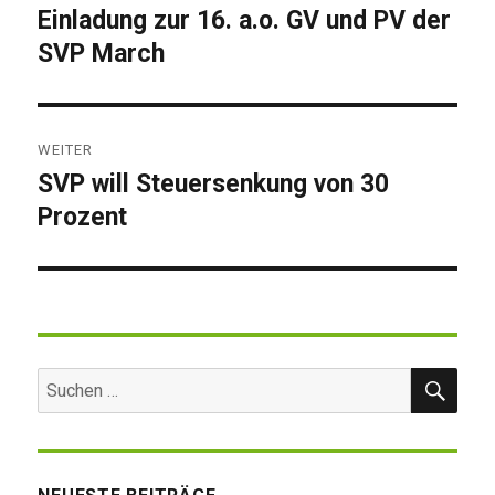
Einladung zur 16. a.o. GV und PV der
Vorheriger
SVP March
Beitrag:
WEITER
SVP will Steuersenkung von 30
Nächster
Prozent
Beitrag:
SUC
Suchen
nach: