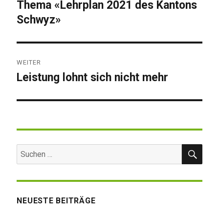
Thema «Lehrplan 2021 des Kantons
Beitrag:
Schwyz»
WEITER
Leistung lohnt sich nicht mehr
Nächster
Beitrag:
SUC
Suchen
nach:
NEUESTE BEITRÄGE