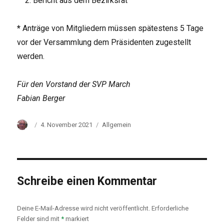
Bericht aus dem Bezirksrat
*
Anträge von Mitgliedern müssen spätestens 5 Tage
vor der Versammlung dem Präsidenten zugestellt
werden.
Für den Vorstand der SVP March
Fabian Berger
Autor
Veröffentlicht
Kategorien
4. November 2021
Allgemein
am
Schreibe einen Kommentar
Deine E-Mail-Adresse wird nicht veröffentlicht.
Erforderliche
Felder sind mit
*
markiert