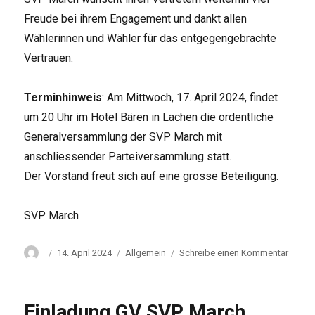
Freude bei ihrem Engagement und dankt allen
Wählerinnen und Wähler für das entgegengebrachte
Vertrauen.
Terminhinweis
: Am Mittwoch, 17. April 2024, findet
um 20 Uhr im Hotel Bären in Lachen die ordentliche
Generalversammlung der SVP March mit
anschliessender Parteiversammlung statt.
Der Vorstand freut sich auf eine grosse Beteiligung.
SVP March
Autor
Veröffentlicht
Kategorien
zu
14. April 2024
Allgemein
Schreibe einen Kommentar
am
SVP
March
gratuli
Einladung GV SVP March
zur