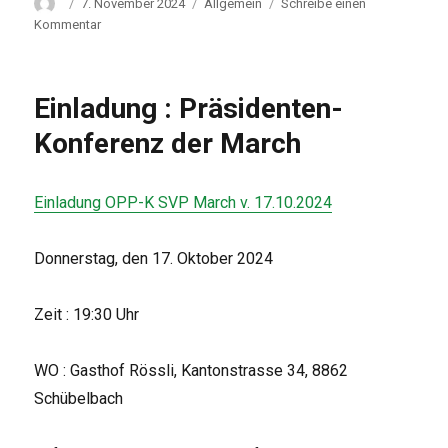
Autor
Veröffentlicht
Kategorien
7. November 2024
Allgemein
Schreibe einen
am
zu
Kommentar
19.
ao.
Generalversammlung
Einladung : Präsidenten-
und
anschliessende
Konferenz der March
Parteiversammlung
der
SVP
Einladung OPP-K SVP March v. 17.10.2024
March
Donnerstag, den 17. Oktober 2024
Zeit : 19:30 Uhr
WO : Gasthof Rössli, Kantonstrasse 34, 8862
Schübelbach