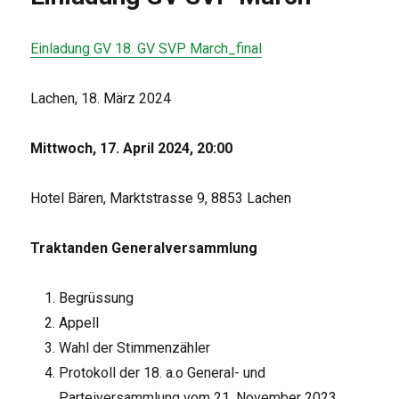
Wiede
Einladung GV 18. GV SVP March_final
Lachen, 18. März 2024
Mittwoch, 17. April 2024, 20:00
Hotel Bären, Marktstrasse 9, 8853 Lachen
Traktanden Generalversammlung
Begrüssung
Appell
Wahl der Stimmenzähler
Protokoll der 18. a.o General- und
Parteiversammlung vom 21. November 2023