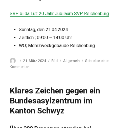
SVP bi dä Lüt: 20 Jahr Jubiläum SVP Reichenburg
Sonntag, den 21.04.2024
Zeitlich ; 09:00 – 14:00 Uhr
WO; Mehrzweckgebäude Reichenburg
Autor
Veröffentlicht
Format
Kategorien
21. März 2024
Bild
Allgemein
Schreibe einen
am
zu
Kommentar
SVP
bi
dä
Klares Zeichen gegen ein
Lüt:
20
Bundesasylzentrum im
Jahr
Kanton Schwyz
Jubiläum
SVP
Reichenburg