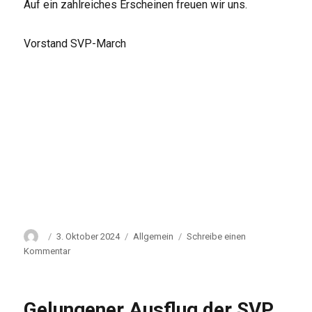
Auf ein zahlreiches Erscheinen freuen wir uns.
Vorstand SVP-March
Autor
Veröffentlicht
Kategorien
3. Oktober 2024
Allgemein
Schreibe einen
am
zu
Kommentar
Einladung
:
Präsidenten-
Gelungener Ausflug der SVP
Konferenz