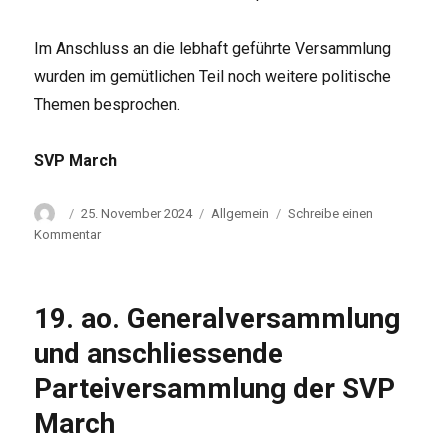
Im Anschluss an die lebhaft geführte Versammlung
wurden im gemütlichen Teil noch weitere politische
Themen besprochen.
SVP March
Autor
Veröffentlicht
Kategorien
25. November 2024
Allgemein
Schreibe einen
am
zu
Kommentar
SVP
March
empfiehlt
19. ao. Generalversammlung
Voranschlag
2025
und anschliessende
zur
Parteiversammlung der SVP
Annahme
March