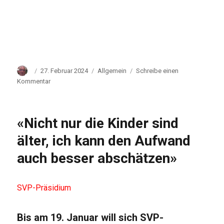
Autor
Veröffentlicht
Kategorien
27. Februar 2024
Allgemein
Schreibe einen
am
zu
Kommentar
Klares
Zeichen
gegen
«Nicht nur die Kinder sind
ein
Bundesasylzentrum
älter, ich kann den Aufwand
im
auch besser abschätzen»
Kanton
Schwyz
SVP-Präsidium
Bis am 19. Januar will sich SVP-