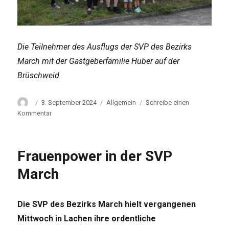
Die Teilnehmer des Ausflugs der SVP des Bezirks
March mit der Gastgeberfamilie Huber auf der
Brüschweid
Autor
Veröffentlicht
Kategorien
3. September 2024
Allgemein
Schreibe einen
am
zu
Kommentar
Gelungener
Ausflug
der
Frauenpower in der SVP
SVP
March
March
Die SVP des Bezirks March hielt vergangenen
Mittwoch in Lachen ihre ordentliche