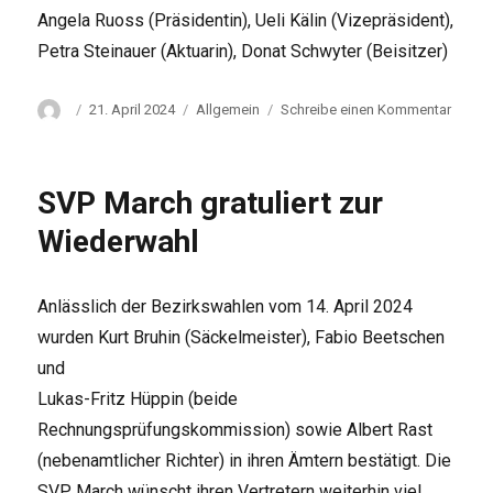
Angela Ruoss (Präsidentin), Ueli Kälin (Vizepräsident),
Petra Steinauer (Aktuarin), Donat Schwyter (Beisitzer)
Autor
Veröffentlicht
Kategorien
zu
21. April 2024
Allgemein
Schreibe einen Kommentar
am
Fraue
in
der
SVP March gratuliert zur
SVP
March
Wiederwahl
Anlässlich der Bezirkswahlen vom 14. April 2024
wurden Kurt Bruhin (Säckelmeister), Fabio Beetschen
und
Lukas-Fritz Hüppin (beide
Rechnungsprüfungskommission) sowie Albert Rast
(nebenamtlicher Richter) in ihren Ämtern bestätigt. Die
SVP March wünscht ihren Vertretern weiterhin viel