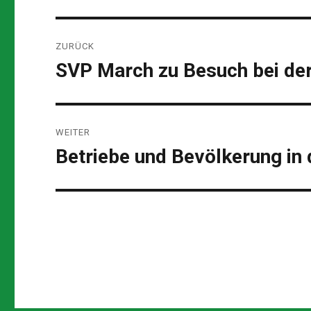
Beitragsnavigation
ZURÜCK
SVP March zu Besuch bei de
Vorheriger
Beitrag:
WEITER
Betriebe und Bevölkerung in 
Nächster
Beitrag: